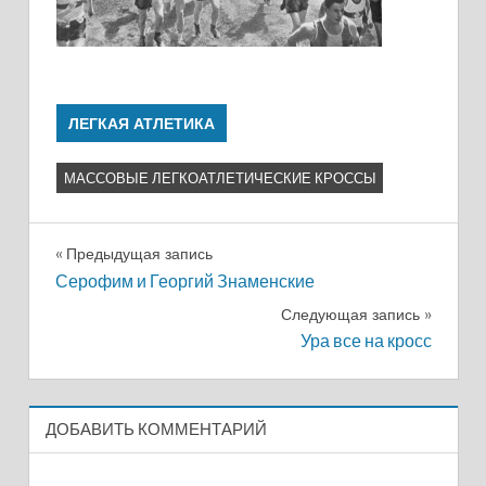
ЛЕГКАЯ АТЛЕТИКА
МАССОВЫЕ ЛЕГКОАТЛЕТИЧЕСКИЕ КРОССЫ
Навигация
Предыдущая запись
Серофим и Георгий Знаменские
по
Следующая запись
записям
Ура все на кросс
ДОБАВИТЬ КОММЕНТАРИЙ