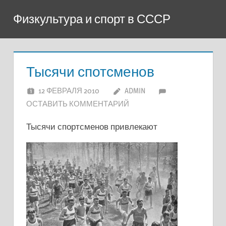
Перейти
Физкультура и спорт в СССР
к
содержимому
Тысячи спотсменов
12 ФЕВРАЛЯ 2010
ADMIN
ОСТАВИТЬ КОММЕНТАРИЙ
Тысячи спортсменов привлекают