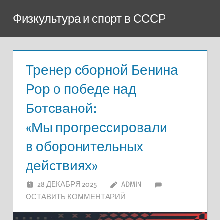
Перейти
Физкультура и спорт в СССР
к
содержимому
Тренер сборной Бенина
Рор о победе над
Ботсваной:
«Мы прогрессировали
в оборонительных
действиях»
28 ДЕКАБРЯ 2025
ADMIN
ОСТАВИТЬ КОММЕНТАРИЙ