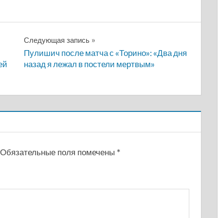
Следующая запись
Пулишич после матча с «Торино»: «Два дня
ей
назад я лежал в постели мертвым»
Обязательные поля помечены
*