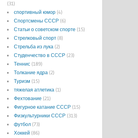
(31)
спортивный юмор
(4)
Спортсмены СССР
(6)
Статьи о советском спорте
(15)
Стрелковый спорт
(8)
Стрельба из лука
(2)
Студенчество в СССР
(23)
Теннис
(189)
Толкание ядра
(2)
Туризм
(15)
тяжелая атлетика
(1)
Фехтование
(21)
Фигурное катание СССР
(15)
Физкультурники СССР
(313)
футбол
(73)
Хоккей
(86)