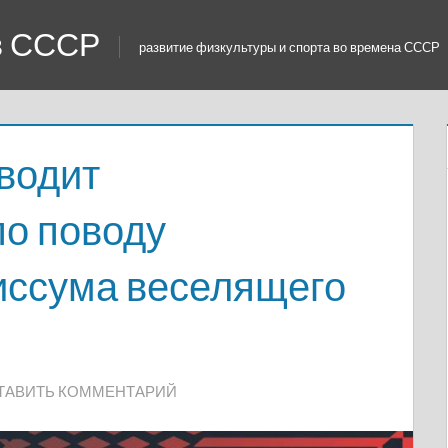
 в СССР
развитие физкультуры и спорта во времена СССР
водит
по поводу
иссума веселящего
ТАВИТЬ КОММЕНТАРИЙ