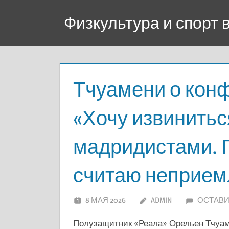
Перейти
Физкультура и спорт
к
содержимому
Тчуамени о конф
«Хочу извинитьс
мадридистами.
считаю неприе
8 МАЯ 2026
ADMIN
ОСТАВИ
Полузащитник «Реала» Орельен Тчуам