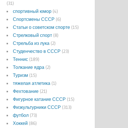
(31)
спортивный юмор
(4)
Спортсмены СССР
(6)
Статьи о советском спорте
(15)
Стрелковый спорт
(8)
Стрельба из лука
(2)
Студенчество в СССР
(23)
Теннис
(189)
Толкание ядра
(2)
Туризм
(15)
тяжелая атлетика
(1)
Фехтование
(21)
Фигурное катание СССР
(15)
Физкультурники СССР
(313)
футбол
(73)
Хоккей
(86)