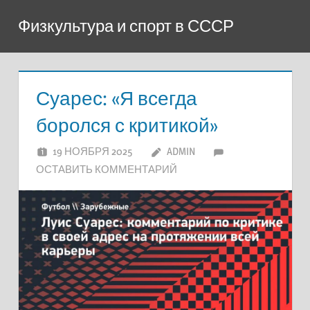
Перейти
Физкультура и спорт в СССР
к
содержимому
Суарес: «Я всегда
боролся с критикой»
19 НОЯБРЯ 2025
ADMIN
ОСТАВИТЬ КОММЕНТАРИЙ