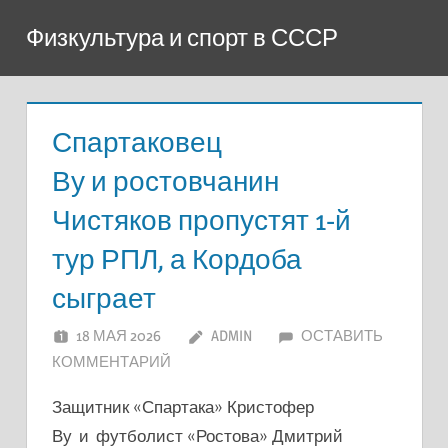
Перейти
Физкультура и спорт в СССР
к
содержимому
Спартаковец
Ву и ростовчанин
Чистяков пропустят 1-й
тур РПЛ, а Кордоба
сыграет
18 МАЯ 2026
ADMIN
ОСТАВИТЬ
КОММЕНТАРИЙ
Защитник «Спартака» Кристофер
Ву и футболист «Ростова» Дмитрий