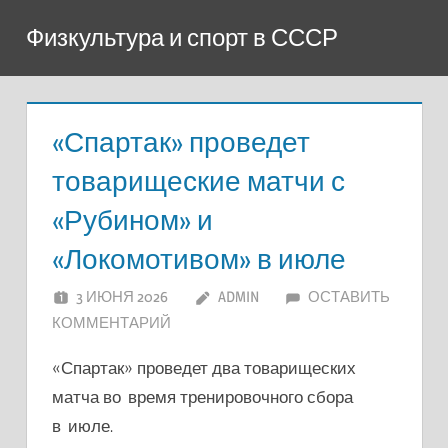
Перейти
Физкультура и спорт в СССР
к
содержимому
«Спартак» проведет
товарищеские матчи с
«Рубином» и
«Локомотивом» в июле
3 ИЮНЯ 2026
ADMIN
ОСТАВИТЬ
КОММЕНТАРИЙ
«Спартак» проведет два товарищеских
матча во время тренировочного сбора
в июле.