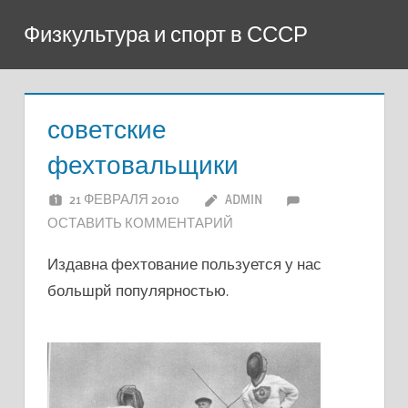
Перейти
Физкультура и спорт в СССР
к
содержимому
советские
фехтовальщики
21 ФЕВРАЛЯ 2010
ADMIN
ОСТАВИТЬ КОММЕНТАРИЙ
Издавна фехтование пользуется у нас
большрй популярностью.