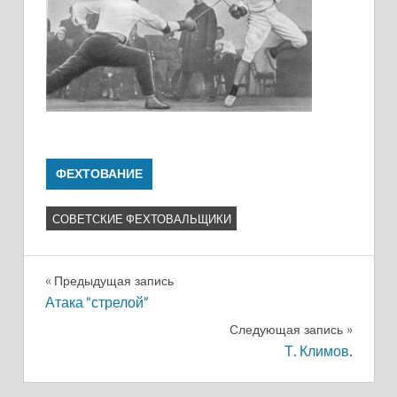
ФЕХТОВАНИЕ
СОВЕТСКИЕ ФЕХТОВАЛЬЩИКИ
Навигация
Предыдущая запись
Атака “стрелой”
по
Следующая запись
записям
Т. Климов.