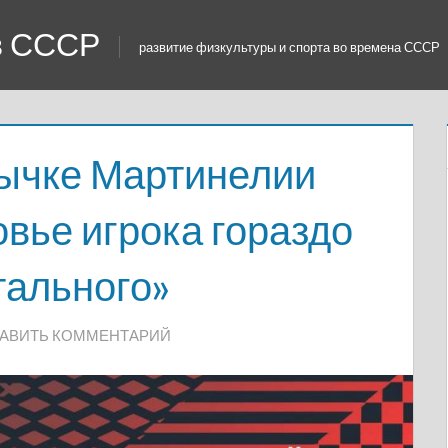
 в СССР
развитие физкультуры и спорта во времена СССР
тычке Мартинелии
овье игрока гораздо
тального»
АВИТЬ КОММЕНТАРИЙ