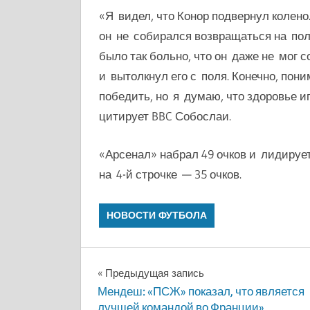
«Я видел, что Конор подвернул колено.
он не собирался возвращаться на поле
было так больно, что он даже не мог с
и вытолкнул его с поля. Конечно, пон
победить, но я думаю, что здоровье иг
цитирует BBC Собослаи.
«Арсенал» набрал 49 очков и лидируе
на 4-й строчке — 35 очков.
НОВОСТИ ФУТБОЛА
Навигация
Предыдущая запись
Мендеш: «ПСЖ» показал, что является
по
лучшей командой во Франции»