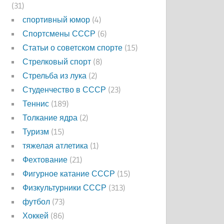
(31)
спортивный юмор
(4)
Спортсмены СССР
(6)
Статьи о советском спорте
(15)
Стрелковый спорт
(8)
Стрельба из лука
(2)
Студенчество в СССР
(23)
Теннис
(189)
Толкание ядра
(2)
Туризм
(15)
тяжелая атлетика
(1)
Фехтование
(21)
Фигурное катание СССР
(15)
Физкультурники СССР
(313)
футбол
(73)
Хоккей
(86)