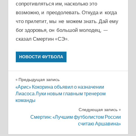
сопротивляться им, насколько это
возм
ожно, и преодолевать. Откуда и когда
что прилетит, мы не можем знать. Дай ему
бог здоровья, он большой молодец
, —
сказал Смертин «СЭ».
НОВОСТИ ФУТБОЛА
Навигация
Предыдущая запись
«Арис» Кокорина объявил о назначении
по
Лиасоса Луки новым главным тренером
команды
записям
Следующая запись
Смертин: «Лучшим футболистом России
считаю Аршавина»