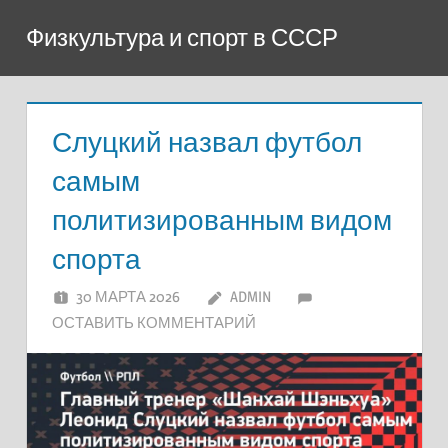
Перейти
Физкультура и спорт в СССР
к
содержимому
Слуцкий назвал футбол
самым
политизированным видом
спорта
30 МАРТА 2026
ADMIN
ОСТАВИТЬ КОММЕНТАРИЙ