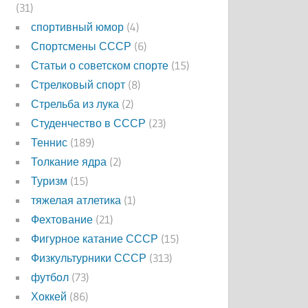
(31)
спортивный юмор
(4)
Спортсмены СССР
(6)
Статьи о советском спорте
(15)
Стрелковый спорт
(8)
Стрельба из лука
(2)
Студенчество в СССР
(23)
Теннис
(189)
Толкание ядра
(2)
Туризм
(15)
тяжелая атлетика
(1)
Фехтование
(21)
Фигурное катание СССР
(15)
Физкультурники СССР
(313)
футбол
(73)
Хоккей
(86)