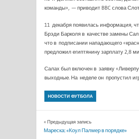
команды», — приводит BBC слова Слот
11 декабря появилась информация, ч
Брэди Барколя в качестве замены Сала
что в подписании нападающего «красн
предложил египтянину зарплату 2,8 м
Салах был включен в заявку «Ливерпу
выходные. На неделе он пропустил иг
НОВОСТИ ФУТБОЛА
Навигация
Предыдущая запись
Мареска: «Коул Палмер в порядке»
по