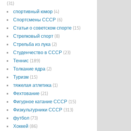
(31)
спортивный юмор
(4)
Спортсмены СССР
(6)
Статьи о советском спорте
(15)
Стрелковый спорт
(8)
Стрельба из лука
(2)
Студенчество в СССР
(23)
Теннис
(189)
Толкание ядра
(2)
Туризм
(15)
тяжелая атлетика
(1)
Фехтование
(21)
Фигурное катание СССР
(15)
Физкультурники СССР
(313)
футбол
(73)
Хоккей
(86)