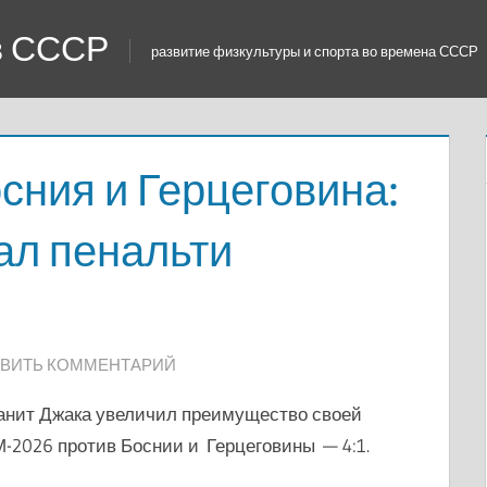
 в СССР
развитие физкультуры и спорта во времена СССР
ния и Герцеговина:
ал пенальти
ВИТЬ КОММЕНТАРИЙ
анит Джака увеличил преимущество своей
М-2026 против Боснии и Герцеговины — 4:1.