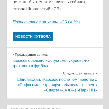
не стал бы тем, кем являюсь сейчас», —
сказал Шпилевский «СЭ».
Подписывайся на канал «СЭ» в Max
.
НОВОСТИ ФУТБОЛА
Навигация
Предыдущая запись
Карасев объяснил частую смену судейских
по
трактовок в футболе
записям
Следующая запись
Шпилевский: «Карседо после чемпионства с
«Пафосом» не тренирует «Факел» — пошел в
«Спартак». А я — в «Пари НН»