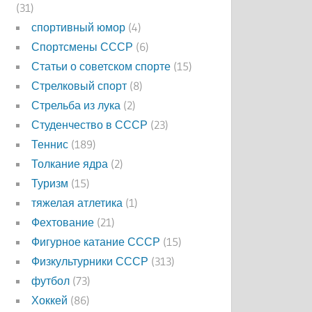
(31)
спортивный юмор
(4)
Спортсмены СССР
(6)
Статьи о советском спорте
(15)
Стрелковый спорт
(8)
Стрельба из лука
(2)
Студенчество в СССР
(23)
Теннис
(189)
Толкание ядра
(2)
Туризм
(15)
тяжелая атлетика
(1)
Фехтование
(21)
Фигурное катание СССР
(15)
Физкультурники СССР
(313)
футбол
(73)
Хоккей
(86)