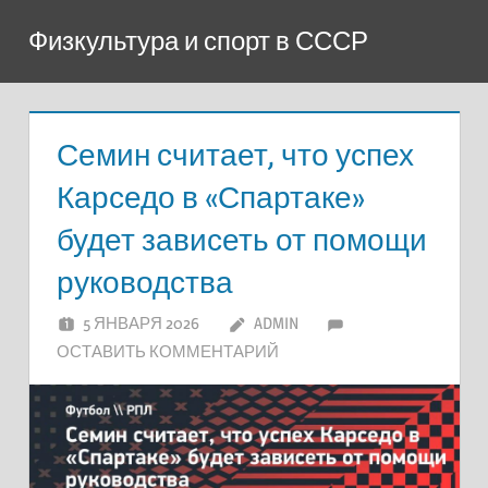
Перейти
Физкультура и спорт в СССР
к
содержимому
Семин считает, что успех
Карседо в «Спартаке»
будет зависеть от помощи
руководства
5 ЯНВАРЯ 2026
ADMIN
ОСТАВИТЬ КОММЕНТАРИЙ