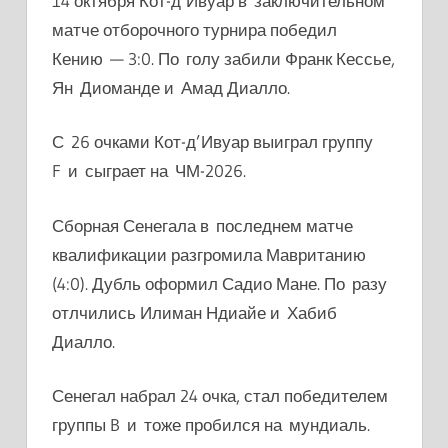
14 октября
Кот-д’Ивуар
в заключительном
матче отборочного турнира победил
Кению — 3:0. По голу забили Франк Кессье,
Ян Диоманде и Амад Диалло.
С 26 очками
Кот-д’Ивуар
выиграл группу
F и сыграет на ЧМ-2026.
Сборная Сенегала в последнем матче
квалификации разгромила Мавританию
(4:0). Дубль оформил Садио Мане. По разу
отлчились Илиман Ндиайе и Хабиб
Диалло.
Сенегал набрал 24 очка, стал победителем
группы B и тоже пробился на мундиаль.