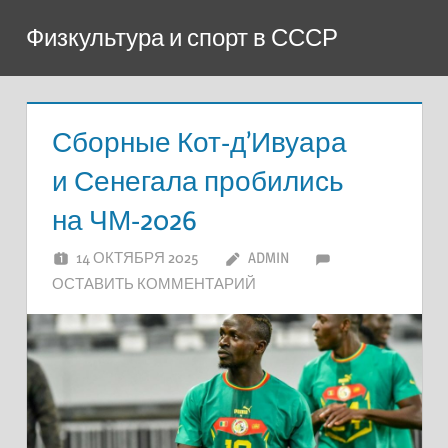
Перейти
Физкультура и спорт в СССР
к
содержимому
Сборные Кот-д’Ивуара
и Сенегала пробились
на ЧМ-2026
14 ОКТЯБРЯ 2025
ADMIN
ОСТАВИТЬ КОММЕНТАРИЙ