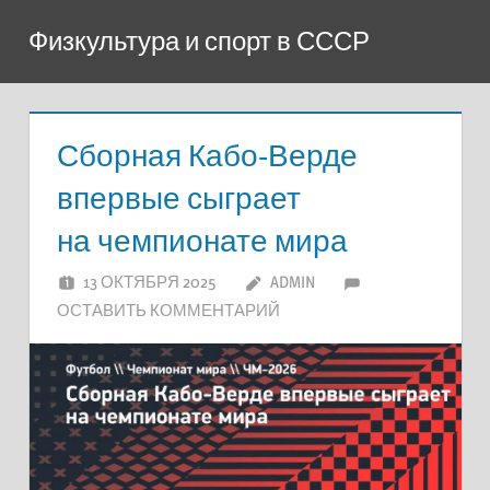
Перейти
Физкультура и спорт в СССР
к
содержимому
Сборная Кабо-Верде
впервые сыграет
на чемпионате мира
13 ОКТЯБРЯ 2025
ADMIN
ОСТАВИТЬ КОММЕНТАРИЙ