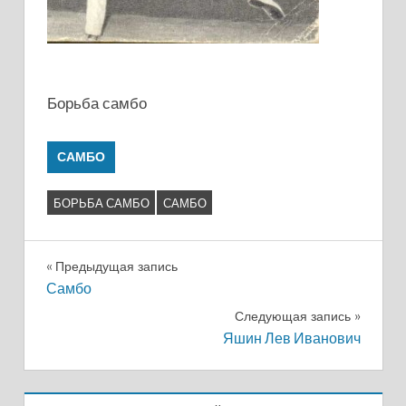
Борьба самбо
САМБО
БОРЬБА САМБО
САМБО
Навигация
Предыдущая запись
Самбо
по
Следующая запись
записям
Яшин Лев Иванович