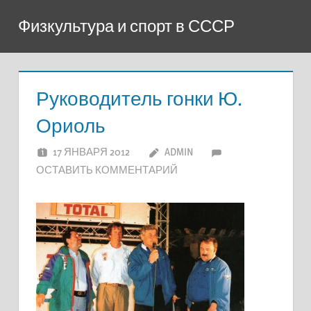
Перейти
Физкультура и спорт в СССР
к
содержимому
Руководитель гонки Ю.
Ориоль
17 ЯНВАРЯ 2012
ADMIN
ОСТАВИТЬ КОММЕНТАРИЙ