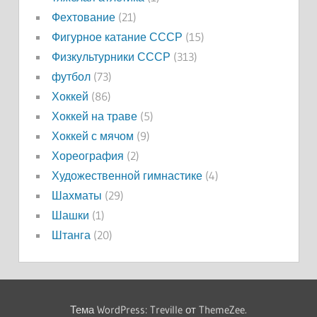
Фехтование
(21)
Фигурное катание СССР
(15)
Физкультурники СССР
(313)
футбол
(73)
Хоккей
(86)
Хоккей на траве
(5)
Хоккей с мячом
(9)
Хореография
(2)
Художественной гимнастике
(4)
Шахматы
(29)
Шашки
(1)
Штанга
(20)
Тема WordPress: Treville от ThemeZee.