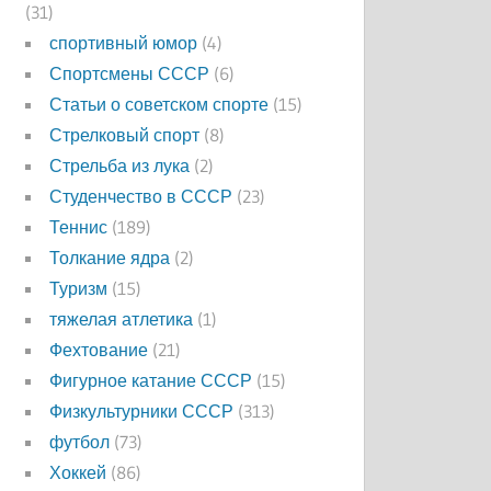
(31)
спортивный юмор
(4)
Спортсмены СССР
(6)
Статьи о советском спорте
(15)
Стрелковый спорт
(8)
Стрельба из лука
(2)
Студенчество в СССР
(23)
Теннис
(189)
Толкание ядра
(2)
Туризм
(15)
тяжелая атлетика
(1)
Фехтование
(21)
Фигурное катание СССР
(15)
Физкультурники СССР
(313)
футбол
(73)
Хоккей
(86)