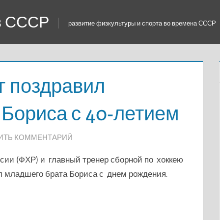
 в СССР
развитие физкультуры и спорта во времена СССР
г поздравил
Бориса с 40-летием
ИТЬ КОММЕНТАРИЙ
сии (ФХР) и главный тренер сборной по хоккею
л младшего брата Бориса с днем рождения.