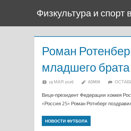
Перейти
Физкультура и спорт
к
содержимому
Роман Ротенбер
младшего брата 
19 МАЯ 2026
ADMIN
ОСТАВ
Вице-президент Федерации хоккея Рос
«Россия 25» Роман Ротнберг поздрави
НОВОСТИ ФУТБОЛА