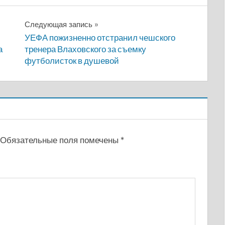
Следующая запись
УЕФА пожизненно отстранил чешского
а
тренера Влаховского за съемку
футболисток в душевой
Обязательные поля помечены
*