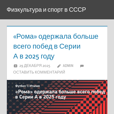
Перейти
Физкультура и спорт в СССР
к
содержимому
«Рома» одержала больше
всего побед в Серии
А в 2025 году
29 ДЕКАБРЯ 2025
ADMIN
ОСТАВИТЬ КОММЕНТАРИЙ