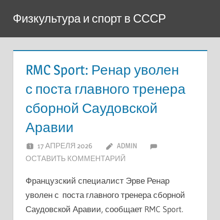
Перейти
Физкультура и спорт в СССР
к
содержимому
RMC Sport: Ренар уволен
с поста главного тренера
сборной Саудовской
Аравии
17 АПРЕЛЯ 2026
ADMIN
ОСТАВИТЬ КОММЕНТАРИЙ
Французский специалист Эрве Ренар
уволен с поста главного тренера сборной
Саудовской Аравии, сообщает RMC Sport.