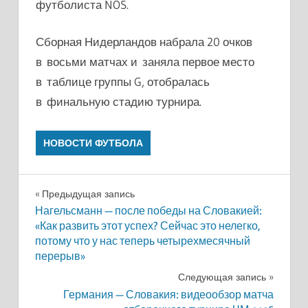
футболиста NOS.
Сборная Нидерландов набрала 20 очков
в восьми матчах и заняла первое место
в таблице группы G, отобралась
в финальную стадию турнира.
НОВОСТИ ФУТБОЛА
Навигация
Предыдущая запись
Нагельсманн — после победы на Словакией:
по
«Как развить этот успех? Сейчас это нелегко,
потому что у нас теперь четырехмесячный
записям
перерыв»
Следующая запись
Германия — Словакия: видеообзор матча