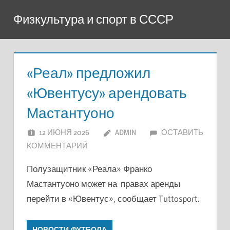
Перейти
Физкультура и спорт в СССР
к
содержимому
«Реал» предложил
«Ювентусу» арендовать
Мастантуоно
12 ИЮНЯ 2026
ADMIN
ОСТАВИТЬ
КОММЕНТАРИЙ
Полузащитник «Реала» Франко
Мастантуоно может на правах аренды
перейти в «Ювентус», сообщает Tuttosport.
НОВОСТИ ФУТБОЛА