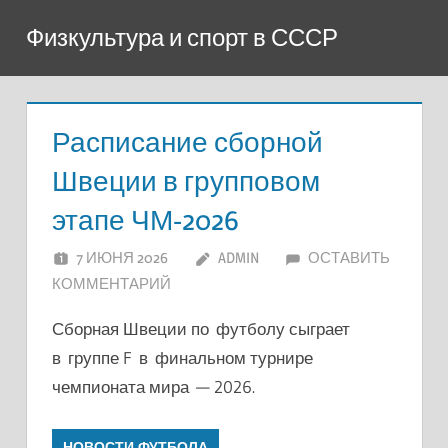
Перейти
Физкультура и спорт в СССР
к
содержимому
Расписание сборной
Швеции в групповом
этапе ЧМ-2026
7 ИЮНЯ 2026
ADMIN
ОСТАВИТЬ
КОММЕНТАРИЙ
Сборная Швеции по футболу сыграет
в группе F в финальном турнире
чемпионата мира — 2026.
НОВОСТИ ФУТБОЛА