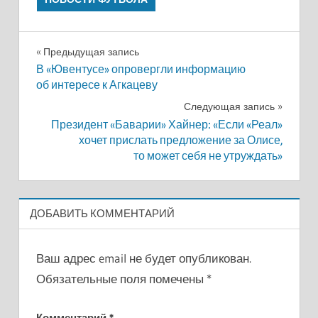
Навигация
Предыдущая запись
В «Ювентусе» опровергли информацию
по
об интересе к Агкацеву
записям
Следующая запись
Президент «Баварии» Хайнер: «Если «Реал»
хочет прислать предложение за Олисе,
то может себя не утруждать»
ДОБАВИТЬ КОММЕНТАРИЙ
Ваш адрес email не будет опубликован.
Обязательные поля помечены
*
Комментарий
*