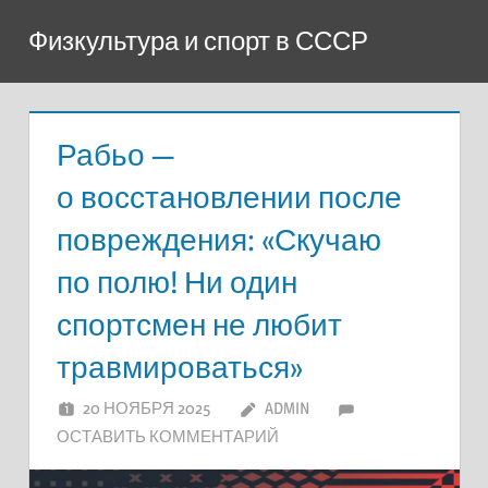
Перейти
Физкультура и спорт в СССР
к
содержимому
Рабьо —
о восстановлении после
повреждения: «Скучаю
по полю! Ни один
спортсмен не любит
травмироваться»
20 НОЯБРЯ 2025
ADMIN
ОСТАВИТЬ КОММЕНТАРИЙ