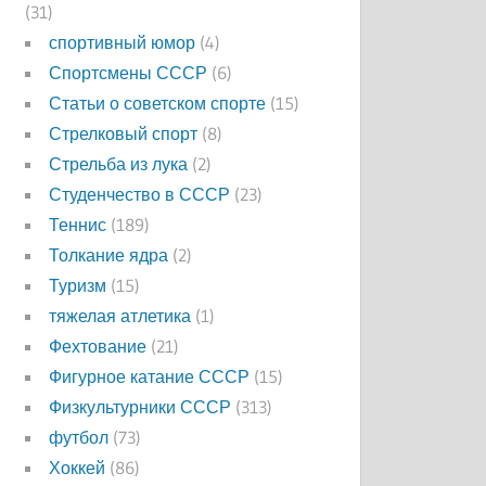
(31)
спортивный юмор
(4)
Спортсмены СССР
(6)
Статьи о советском спорте
(15)
Стрелковый спорт
(8)
Стрельба из лука
(2)
Студенчество в СССР
(23)
Теннис
(189)
Толкание ядра
(2)
Туризм
(15)
тяжелая атлетика
(1)
Фехтование
(21)
Фигурное катание СССР
(15)
Физкультурники СССР
(313)
футбол
(73)
Хоккей
(86)