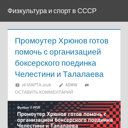
Перейти
Физкультура и спорт в СССР
к
содержимому
Промоутер Хрюнов готов
помочь с организацией
боксерского поединка
Челестини и Талалаева
26 МАРТА 2026
ADMIN
ОСТАВИТЬ КОММЕНТАРИЙ