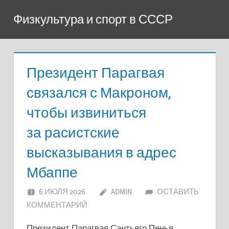
Перейти
Физкультура и спорт в СССР
к
содержимому
Президент Парагвая
связался с Макроном,
чтобы извиниться
за расистские
высказывания в адрес
Мбаппе
6 ИЮЛЯ 2026
ADMIN
ОСТАВИТЬ
КОММЕНТАРИЙ
Президент Парагвая Сантьяго Пенья