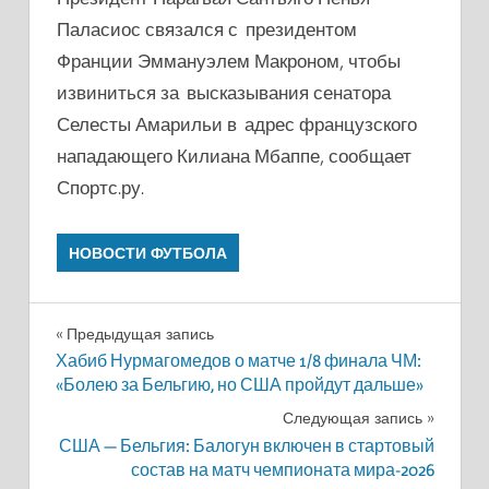
Паласиос связался с президентом
Франции Эммануэлем Макроном, чтобы
извиниться за высказывания сенатора
Селесты Амарильи в адрес французского
нападающего Килиана Мбаппе, сообщает
Спортс.ру.
НОВОСТИ ФУТБОЛА
Навигация
Предыдущая запись
Хабиб Нурмагомедов о матче 1/8 финала ЧМ:
по
«Болею за Бельгию, но США пройдут дальше»
записям
Следующая запись
США — Бельгия: Балогун включен в стартовый
состав на матч чемпионата мира-2026