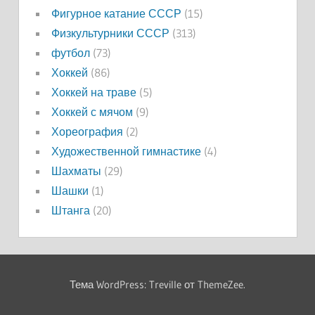
Фигурное катание СССР
(15)
Физкультурники СССР
(313)
футбол
(73)
Хоккей
(86)
Хоккей на траве
(5)
Хоккей с мячом
(9)
Хореография
(2)
Художественной гимнастике
(4)
Шахматы
(29)
Шашки
(1)
Штанга
(20)
Тема WordPress: Treville от ThemeZee.