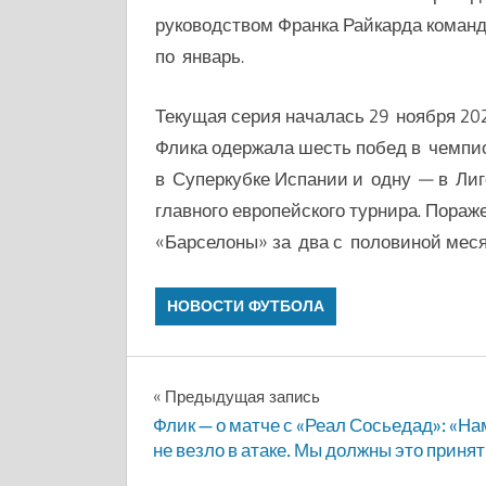
руководством Франка Райкарда команд
по январь.
Текущая серия началась 29 ноября 202
Флика одержала шесть побед в чемпио
в Суперкубке Испании и одну — в Лиг
главного европейского турнира. Пора
«Барселоны» за два с половиной меся
НОВОСТИ ФУТБОЛА
Навигация
Предыдущая запись
Флик — о матче с «Реал Сосьедад»: «На
по
не везло в атаке. Мы должны это принят