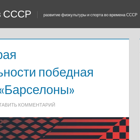
 в СССР
развитие физкультуры и спорта во времена СССР
рая
ьности победная
 «Барселоны»
ТАВИТЬ КОММЕНТАРИЙ