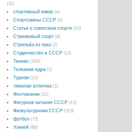
(31)
спортивный юмор
(4)
Спортсмены СССР
(6)
Статьи о советском спорте
(15)
Стрелковый спорт
(8)
Стрельба из лука
(2)
Студенчество в СССР
(23)
Теннис
(189)
Толкание ядра
(2)
Туризм
(15)
тяжелая атлетика
(1)
Фехтование
(21)
Фигурное катание СССР
(15)
Физкультурники СССР
(313)
футбол
(73)
Хоккей
(86)