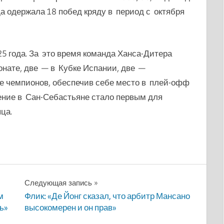
а одержала 18 побед кряду в период с октября
5 года. За это время команда Ханса-Дитера
нате, две — в Кубке Испании, две —
е чемпионов, обеспечив себе место в плей-офф
жение в Сан-Себастьяне стало первым для
ца.
Следующая запись
м
Флик: «Де Йонг сказал, что арбитр Мансано
ь»
высокомерен и он прав»