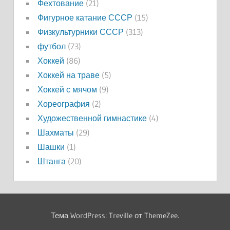
Фехтование
(21)
Фигурное катание СССР
(15)
Физкультурники СССР
(313)
футбол
(73)
Хоккей
(86)
Хоккей на траве
(5)
Хоккей с мячом
(9)
Хореография
(2)
Художественной гимнастике
(4)
Шахматы
(29)
Шашки
(1)
Штанга
(20)
Тема WordPress: Treville от ThemeZee.