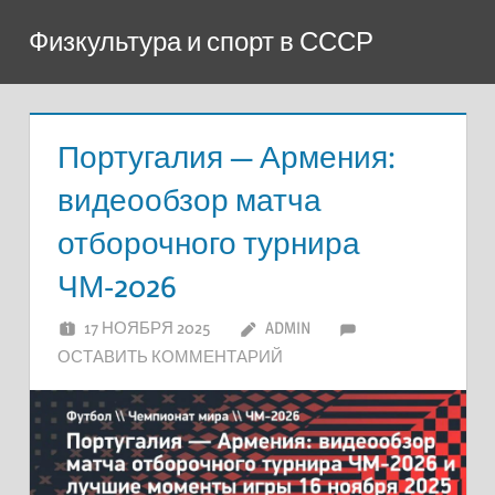
Перейти
Физкультура и спорт в СССР
к
содержимому
Португалия — Армения:
видеообзор матча
отборочного турнира
ЧМ-2026
17 НОЯБРЯ 2025
ADMIN
ОСТАВИТЬ КОММЕНТАРИЙ