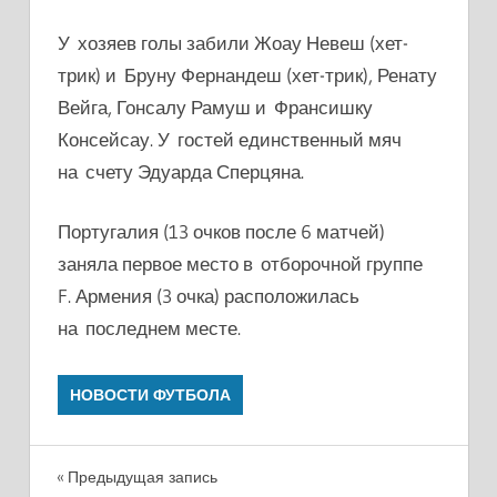
У хозяев голы забили Жоау Невеш (хет-
трик) и Бруну Фернандеш (хет-трик), Ренату
Вейга, Гонсалу Рамуш и Франсишку
Консейсау. У гостей единственный мяч
на счету Эдуарда Сперцяна.
Португалия (13 очков после 6 матчей)
заняла первое место в отборочной группе
F. Армения (3 очка) расположилась
на последнем месте.
НОВОСТИ ФУТБОЛА
Навигация
Предыдущая запись