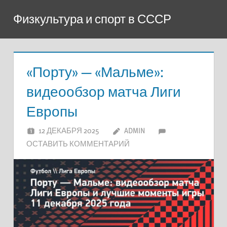
Перейти
Физкультура и спорт в СССР
к
содержимому
«Порту» — «Мальме»:
видеообзор матча Лиги
Европы
12 ДЕКАБРЯ 2025
ADMIN
ОСТАВИТЬ КОММЕНТАРИЙ