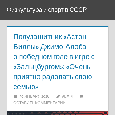
Перейти
Физкультура и спорт в СССР
к
содержимому
Полузащитник «Астон
Виллы» Джимо-Алоба —
о победном голе в игре с
«Зальцбургом»: «Очень
приятно радовать свою
семью»
30 ЯНВАРЯ 2026
ADMIN
ОСТАВИТЬ КОММЕНТАРИЙ