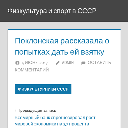
Перейти
Физкультура и спорт в СССР
к
содержимому
Поклонская рассказала о
попытках дать ей взятку
4 ИЮНЯ 2017
ADMIN
ОСТАВИТЬ
КОММЕНТАРИЙ
ФИЗКУЛЬТУРНИКИ СССР
Навигация
Предыдущая запись
Всемирный банк спрогнозировал рост
по
мировой экономики на 2,7 процента