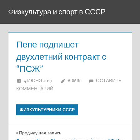
Перейти
Физкультура и спорт в СССР
к
содержимому
Пепе подпишет
двухлетний контракт с
“ПСЖ”
4 ИЮНЯ 2017
ADMIN
ОСТАВИТЬ
КОММЕНТАРИЙ
ФИЗКУЛЬТУРНИКИ СССР
Навигация
Предыдущая запись