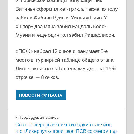
У парижской команды полузащитник
Витинья оформил хет-трик, а также по голу
забили Фабиан Руис и Уильям Пачо. У
«шпор» два мяча забил Рандаль Коло-
Муани и еще один гол забил Ришарлисон.
«ПСЖ» набрал 12 очков и занимает 3-е
место в турнирной таблице общего этапа
Лиги чемпионов. «Тоттенхэм» идет на 16-й
строчке — 8 очков.
НОВОСТИ ФУТБОЛА
Навигация
Предыдущая запись
Слот: «В перерыве никто и подумать не мог,
по
что «Ливерпуль» проиграет ПСВ со счетом 1:4»