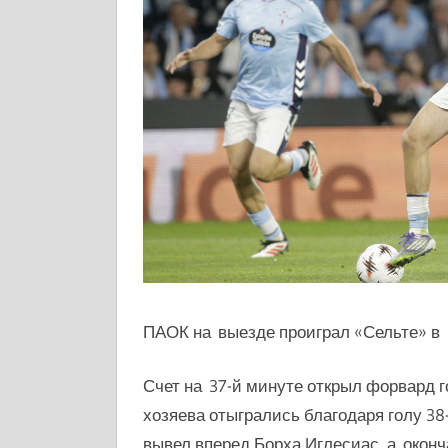
ПАОК на выезде проиграл «Сельте»
в 
Счет на 37-й минуте открыл форвард г
хозяева отыгрались благодаря голу 38
вывел вперед Борха Иглесиас, а окон