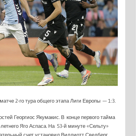
матче 2-го тура общего этапа Лиги Европы — 1:3.
остей
Георгиос Якумакис
. В конце первого тайма
-летнего Яго Аспаса. На 53-й минуте «Сельту»
чательный счет установил
Виллиотт Сведберг