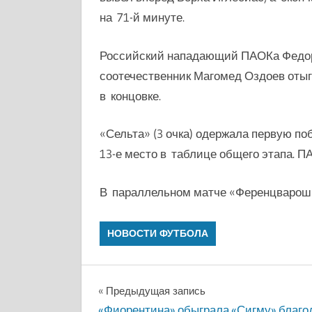
на 71-й минуте.
Российский нападающий ПАОКа Федор 
соотечественник Магомед Оздоев отыг
в концовке.
«Сельта» (3 очка) одержала первую п
13-е место в таблице общего этапа. ПА
В параллельном матче
«Ференцварош»
НОВОСТИ ФУТБОЛА
Навигация
Предыдущая запись
«Фиорентина» обыграла «Сигму» благо