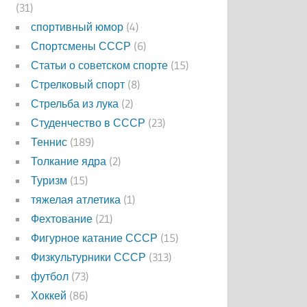
(31)
спортивный юмор
(4)
Спортсмены СССР
(6)
Статьи о советском спорте
(15)
Стрелковый спорт
(8)
Стрельба из лука
(2)
Студенчество в СССР
(23)
Теннис
(189)
Толкание ядра
(2)
Туризм
(15)
тяжелая атлетика
(1)
Фехтование
(21)
Фигурное катание СССР
(15)
Физкультурники СССР
(313)
футбол
(73)
Хоккей
(86)