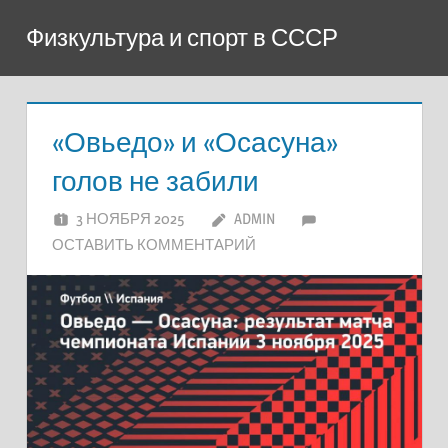
Перейти
Физкультура и спорт в СССР
к
содержимому
«Овьедо» и «Осасуна»
голов не забили
3 НОЯБРЯ 2025
ADMIN
ОСТАВИТЬ КОММЕНТАРИЙ