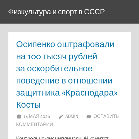
Перейти
Физкультура и спорт в СССР
к
содержимому
Осипенко оштрафовали
на 100 тысяч рублей
за оскорбительное
поведение в отношении
защитника «Краснодара»
Косты
14 МАЯ 2026
ADMIN
ОСТАВИТЬ
КОММЕНТАРИЙ
Контрольно-дисциплинарный комитет