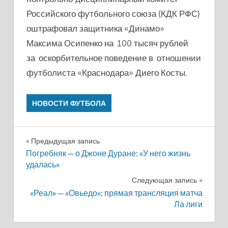
Российского футбольного союза (КДК РФС)
оштрафовал защитника «Динамо»
Максима Осипенко на 100 тысяч рублей
за оскорбительное поведение в отношении
футболиста «Краснодара» Диего Косты.
НОВОСТИ ФУТБОЛА
Навигация
Предыдущая запись
Погребняк — о Джоне Дуране: «У него жизнь
по
удалась»
записям
Следующая запись
«Реал» — «Овьедо»: прямая трансляция матча
Ла лиги