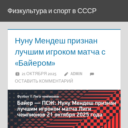
Перейти
Физкультура и спорт в СССР
к
содержимому
Нуну Мендеш признан
лучшим игроком матча с
«Байером»
21 ОКТЯБРЯ 2025
ADMIN
ОСТАВИТЬ КОММЕНТАРИЙ