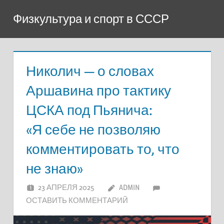
Перейти
Физкультура и спорт в СССР
к
содержимому
Николич — о словах
Аршавина про тактику
ЦСКА под Пьянича:
«Я себе не позволяю
комментировать то, что
не знаю»
23 АПРЕЛЯ 2025
ADMIN
ОСТАВИТЬ КОММЕНТАРИЙ