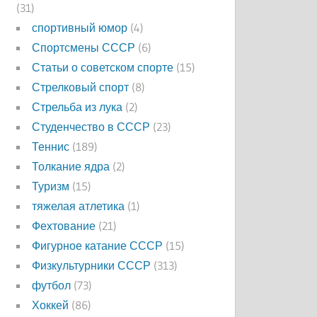
(31)
спортивный юмор
(4)
Спортсмены СССР
(6)
Статьи о советском спорте
(15)
Стрелковый спорт
(8)
Стрельба из лука
(2)
Студенчество в СССР
(23)
Теннис
(189)
Толкание ядра
(2)
Туризм
(15)
тяжелая атлетика
(1)
Фехтование
(21)
Фигурное катание СССР
(15)
Физкультурники СССР
(313)
футбол
(73)
Хоккей
(86)