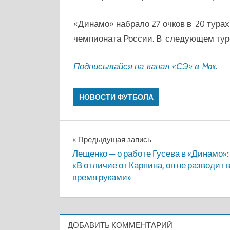
«Динамо» набрало 27 очков в 20 тура
чемпионата России. В следующем туре
Подписывайся на канал «СЭ» в Max
.
НОВОСТИ ФУТБОЛА
Навигация
Предыдущая запись
Лещенко — о работе Гусева в «Динамо»:
по
«В отличие от Карпина, он не разводит 
время руками»
записям
ДОБАВИТЬ КОММЕНТАРИЙ