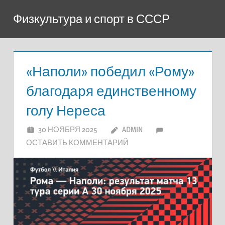
Перейти
Физкультура и спорт в СССР
к
содержимому
«Наполи» победил «Рому»
благодаря единственному
голу Нереса
30 НОЯБРЯ 2025
ADMIN
ОСТАВИТЬ КОММЕНТАРИЙ