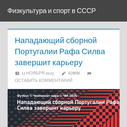
Перейти
Физкультура и спорт в СССР
к
содержимому
Нападающий сборной
Португалии Рафа Силва
завершит карьеру
12 НОЯБРЯ 2025
ADMIN
ОСТАВИТЬ КОММЕНТАРИЙ