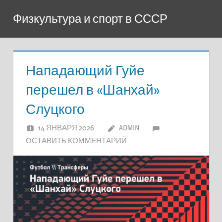
Перейти
Физкультура и спорт в СССР
к
содержимому
Нападающий Гуйе
перешел в «Шанхай»
Слуцкого
14 ЯНВАРЯ 2026
ADMIN
ОСТАВИТЬ КОММЕНТАРИЙ