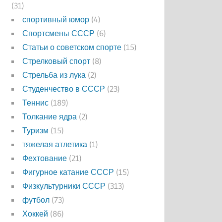
(31)
спортивный юмор
(4)
Спортсмены СССР
(6)
Статьи о советском спорте
(15)
Стрелковый спорт
(8)
Стрельба из лука
(2)
Студенчество в СССР
(23)
Теннис
(189)
Толкание ядра
(2)
Туризм
(15)
тяжелая атлетика
(1)
Фехтование
(21)
Фигурное катание СССР
(15)
Физкультурники СССР
(313)
футбол
(73)
Хоккей
(86)