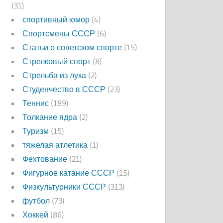
(31)
спортивный юмор
(4)
Спортсмены СССР
(6)
Статьи о советском спорте
(15)
Стрелковый спорт
(8)
Стрельба из лука
(2)
Студенчество в СССР
(23)
Теннис
(189)
Толкание ядра
(2)
Туризм
(15)
тяжелая атлетика
(1)
Фехтование
(21)
Фигурное катание СССР
(15)
Физкультурники СССР
(313)
футбол
(73)
Хоккей
(86)