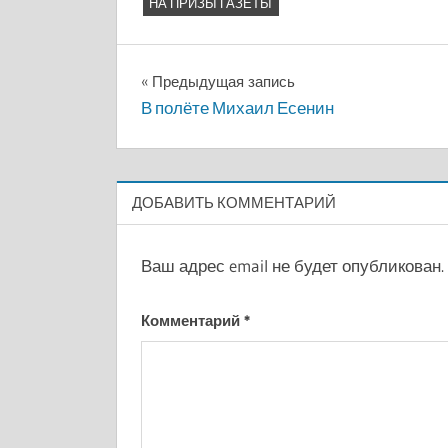
НА ПРИЗЫ ГАЗЕТЫ
Навигация
Предыдущая запись
В полёте Михаил Есенин
по
записям
ДОБАВИТЬ КОММЕНТАРИЙ
Ваш адрес email не будет опубликован.
Комментарий
*